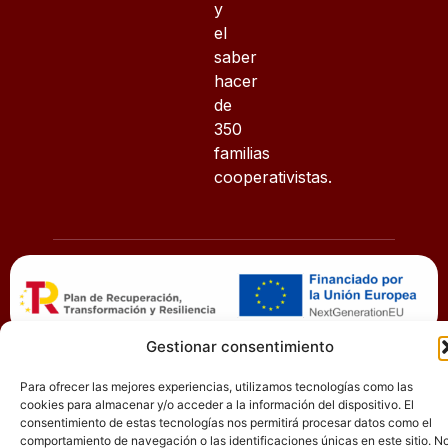
y
el
saber
hacer
de
350
familias
cooperativistas.
Quirosgestion
© 2025
Gestionar consentimiento
Aviso Legal
Cooperativa Santísimo Cristo
Para ofrecer las mejores experiencias, utilizamos tecnologías como las
de las Injurias. Todos los
Política de privacidad
cookies para almacenar y/o acceder a la información del dispositivo. El
derechos reservados.
consentimiento de estas tecnologías nos permitirá procesar datos como el
comportamiento de navegación o las identificaciones únicas en este sitio. N