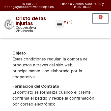
925 140 291 |
Lunes a Viernes: 9:00-14:00 y
bodega@cooperativanoblejas.es
15:30-18:30
0
Cristo de las
Menú
Injurias
Cooperativa
Vitivinícola
Objeto
Estas condiciones regulan la compra de
productos a través del sitio web,
principalmente vino elaborado por la
cooperativa.
Formación del Contrato
El contrato se formaliza cuando el cliente
confirma el pedido y recibe la confirmación
por correo electrónico.